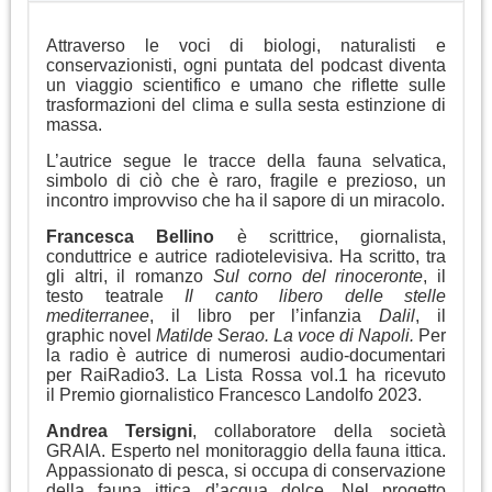
Attraverso le voci di biologi, naturalisti e
conservazionisti, ogni puntata del podcast diventa
un viaggio scientifico e umano che riflette sulle
trasformazioni del clima e sulla sesta estinzione di
massa.
L’autrice segue le tracce della fauna selvatica,
simbolo di ciò che è raro, fragile e prezioso, un
incontro improvviso che ha il sapore di un miracolo.
Francesca Bellino
è scrittrice, giornalista,
conduttrice e autrice radiotelevisiva. Ha scritto, tra
gli altri, il romanzo
Sul corno del rinoceronte
, il
testo teatrale
Il canto libero delle stelle
mediterranee
, il libro per l’infanzia
Dalil
, il
graphic novel
Matilde Serao. La voce di Napoli.
Per
la radio è autrice di numerosi audio-documentari
per RaiRadio3. La Lista Rossa vol.1 ha ricevuto
il Premio giornalistico Francesco Landolfo 2023.
Andrea Tersigni
, collaboratore della società
GRAIA. Esperto nel monitoraggio della fauna ittica.
Appassionato di pesca, si occupa di conservazione
della fauna ittica d’acqua dolce. Nel progetto