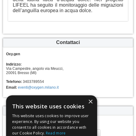
LIFEEL ha seguito il monitoraggio delle migrazioni
dell’anguilla europea in acqua dolce.
Contattaci
Oxy.gen
Indirizzo:
Via Campestre, angolo via Meucci,
20091 Bresso (MI)
Telefono:
3403789554
Email:
eventi@oxygen.milano.it
×
This website uses cookies
Calendario eventi
This website uses cookies to improve user
experience. By using our website you
Giovedì 16 aprile, ore 18.00
consent to all cookies in accordance with
our Cookie Policy.
Read more
Aggiungi al calendario